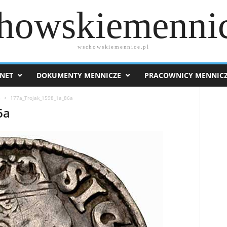
howskiemennic
wschowskiemennice.pl
NET
DOKUMENTY MENNICZE
PRACOWNICY MENNIC
8
177a_Trojak_1598_1a_86a
6a