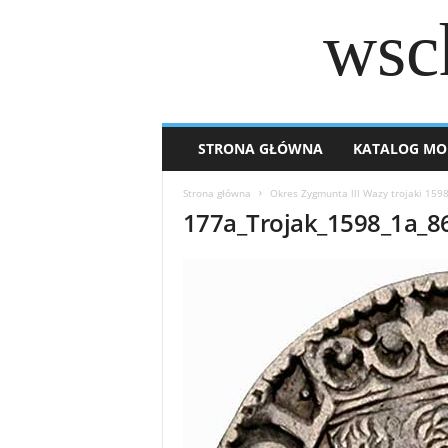
wsc
STRONA GŁÓWNA
KATALOG MO
Strona główna
Okres Zygmunta lll Wazy trojaki 159
177a_Trojak_1598_1a_8