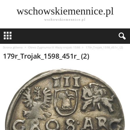
wschowskiemennice.pl
wschowskiemennice.pl
Strona główna
Okres Zygmunta lll Wazy trojaki 1598
179r_Trojak_1598_451r_ (2)
179r_Trojak_1598_451r_ (2)