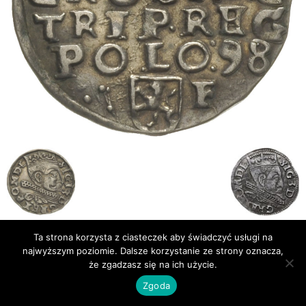
Ta strona korzysta z ciasteczek aby świadczyć usługi na
Publikacje
Bibliografia
najwyższym poziomie. Dalsze korzystanie ze strony oznacza,
że zgadzasz się na ich użycie.
© Newsmag WordPress Theme by TagDiv
Zgoda