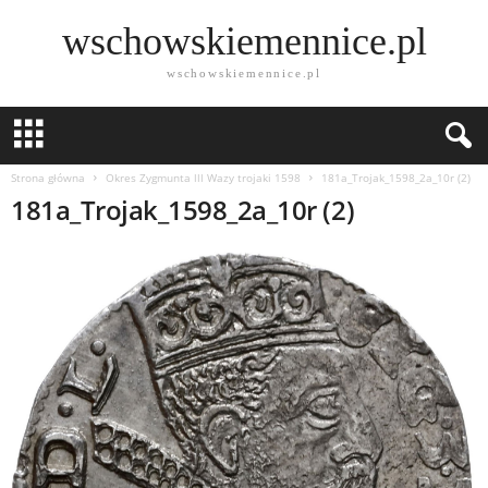
wschowskiemennice.pl
wschowskiemennice.pl
Strona główna
Okres Zygmunta lll Wazy trojaki 1598
181a_Trojak_1598_2a_10r (2)
181a_Trojak_1598_2a_10r (2)