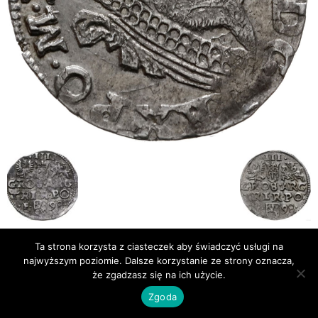
Ta strona korzysta z ciasteczek aby świadczyć usługi na
Publikacje
Bibliografia
najwyższym poziomie. Dalsze korzystanie ze strony oznacza,
© Newsmag WordPress Theme by TagDiv
że zgadzasz się na ich użycie.
Zgoda