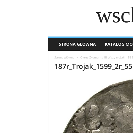
wsc
STRONA GŁÓWNA
KATALOG MO
Strona główna
Okres Zygmunta lll Wazy trojaki 159
187r_Trojak_1599_2r_55