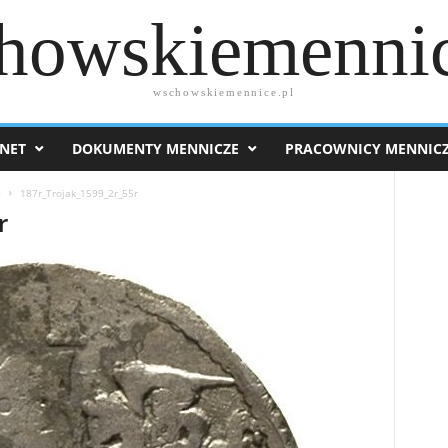
howskiemennic
wschowskiemennice.pl
NET
DOKUMENTY MENNICZE
PRACOWNICY MENNIC
9
187r_Trojak_1599_2r_55r
r