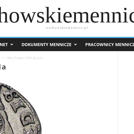
howskiemennic
wschowskiemennice.pl
NET
DOKUMENTY MENNICZE
PRACOWNICY MENNIC
9
189a_Trojak_1599_4a_61a
1a