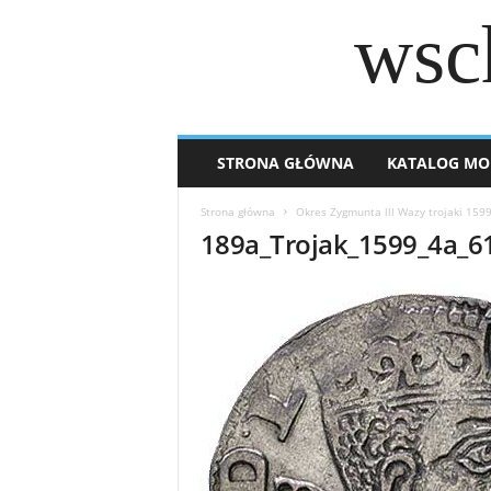
wsc
STRONA GŁÓWNA
KATALOG MO
Strona główna
Okres Zygmunta lll Wazy trojaki 159
189a_Trojak_1599_4a_6