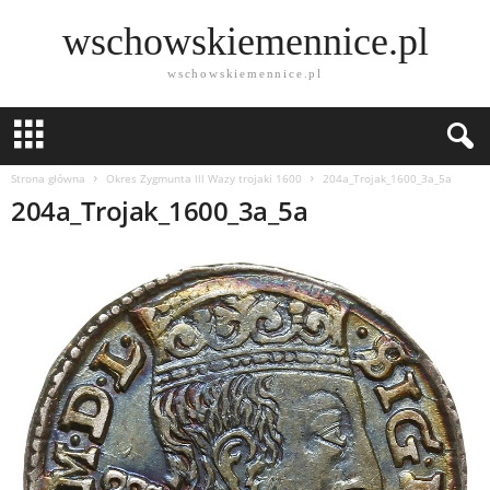
wschowskiemennice.pl
wschowskiemennice.pl
Strona główna
Okres Zygmunta lll Wazy trojaki 1600
204a_Trojak_1600_3a_5a
204a_Trojak_1600_3a_5a