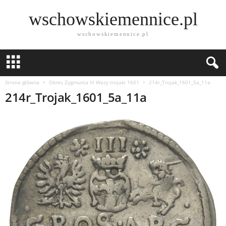
wschowskiemennice.pl
wschowskiemennice.pl
Strona główna
Okres Zygmunta lll Wazy trojaki 1601
214r_Trojak_1601_5a_11a
214r_Trojak_1601_5a_11a