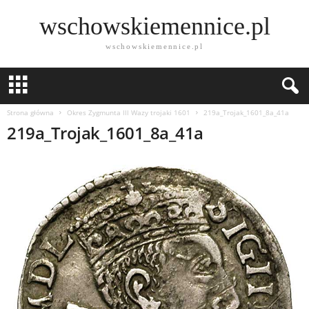
wschowskiemennice.pl
wschowskiemennice.pl
Strona główna
Okres Zygmunta lll Wazy trojaki 1601
219a_Trojak_1601_8a_41a
219a_Trojak_1601_8a_41a