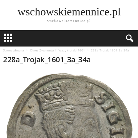
wschowskiemennice.pl
wschowskiemennice.pl
Strona główna
Okres Zygmunta lll Wazy trojaki 1601
228a_Trojak_1601_3a_34a
228a_Trojak_1601_3a_34a