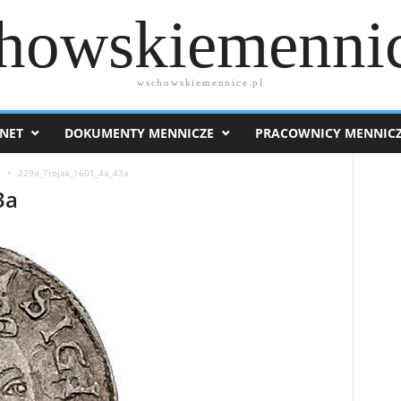
howskiemennic
wschowskiemennice.pl
NET
DOKUMENTY MENNICZE
PRACOWNICY MENNIC
1
229a_Trojak_1601_4a_43a
3a