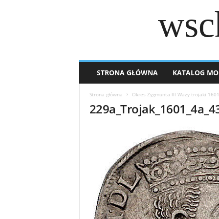
wsc
STRONA GŁÓWNA
KATALOG MO
Strona główna
Okres Zygmunta lll Wazy trojaki 160
229a_Trojak_1601_4a_4