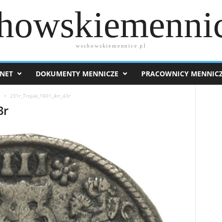
howskiemennic
wschowskiemennice.pl
NET
DOKUMENTY MENNICZE
PRACOWNICY MENNIC
1
231r_Trojak_1601_4rr_43r
3r