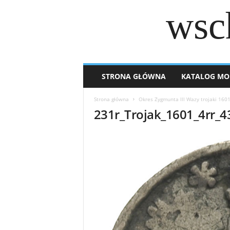
wsc
STRONA GŁÓWNA
KATALOG MO
Strona główna
Okres Zygmunta lll Wazy trojaki 160
231r_Trojak_1601_4rr_4