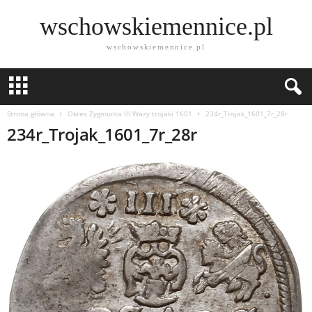
wschowskiemennice.pl
wschowskiemennice.pl
Strona główna
Okres Zygmunta lll Wazy trojaki 1601
234r_Trojak_1601_7r_28r
234r_Trojak_1601_7r_28r