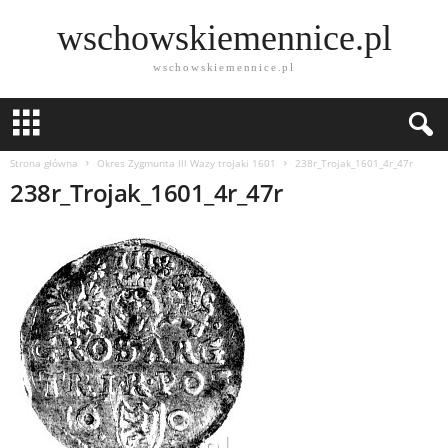
wschowskiemennice.pl
wschowskiemennice.pl
Strona główna
Okres Zygmunta lll Wazy trojaki 1601
238r_Trojak_1601_4r_47r
238r_Trojak_1601_4r_47r