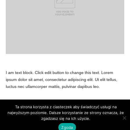
I am text block. Click edit button to change this text. Lorem
ipsum dolor sit amet, consectetur adipiscing elit. Ut elit tellus,
luctus nec ullamcorper mattis, pulvinar dapibus leo.
Ta strona korzysta z ciasteczek aby świadczyć usługi na
Publikacje
Bibliografia
najwyższym poziomie. Dalsze korzystanie ze strony oznacza, że
zgadzasz się na ich użycie.
© Newsmag WordPress Theme by TagDiv
Zgoda