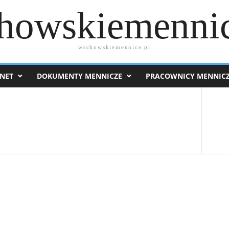
howskiemennic
wschowskiemennice.pl
NET
DOKUMENTY MENNICZE
PRACOWNICY MENNIC