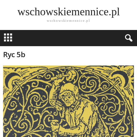
wschowskiemennice.pl
wschowskiemennice.pl
Ryc 5b