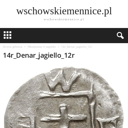
wschowskiemennice.pl
wschowskiemennice.pl
Strona główna
Władysław II Jagiełło
14r_Denar_jagiello_12r
14r_Denar_jagiello_12r