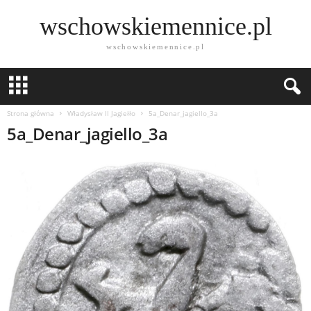
wschowskiemennice.pl
wschowskiemennice.pl
Strona główna
Władysław II Jagiełło
5a_Denar_jagiello_3a
5a_Denar_jagiello_3a