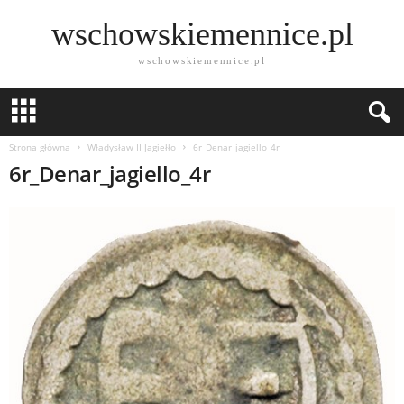
wschowskiemennice.pl
wschowskiemennice.pl
Strona główna
Władysław II Jagiełło
6r_Denar_jagiello_4r
6r_Denar_jagiello_4r