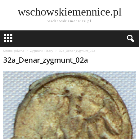
wschowskiemennice.pl
wschowskiemennice.pl
Strona główna
Zygmunt I Stary
32a_Denar_zygmunt_02a
32a_Denar_zygmunt_02a