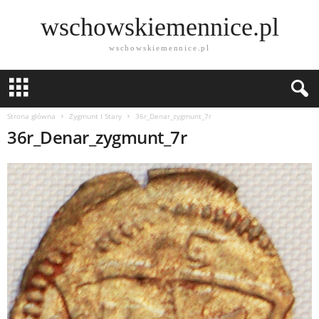
wschowskiemennice.pl
wschowskiemennice.pl
Strona główna
Zygmunt I Stary
36r_Denar_zygmunt_7r
36r_Denar_zygmunt_7r