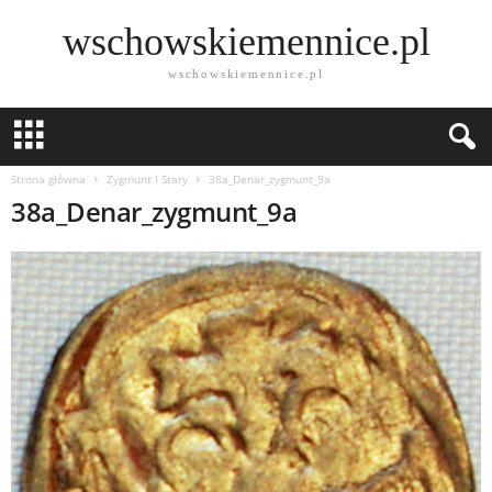
wschowskiemennice.pl
wschowskiemennice.pl
Strona główna
Zygmunt I Stary
38a_Denar_zygmunt_9a
38a_Denar_zygmunt_9a