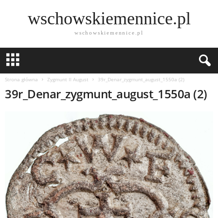
wschowskiemennice.pl
wschowskiemennice.pl
Strona główna
Zygmunt II August
39r_Denar_zygmunt_august_1550a (2)
39r_Denar_zygmunt_august_1550a (2)