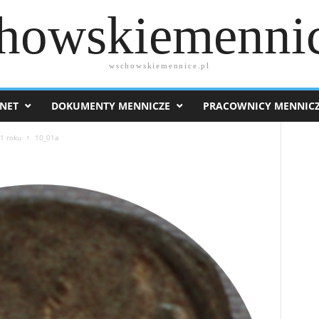
howskiemennic
wschowskiemennice.pl
NET
DOKUMENTY MENNICZE
PRACOWNICY MENNIC
61 roku
10_01a