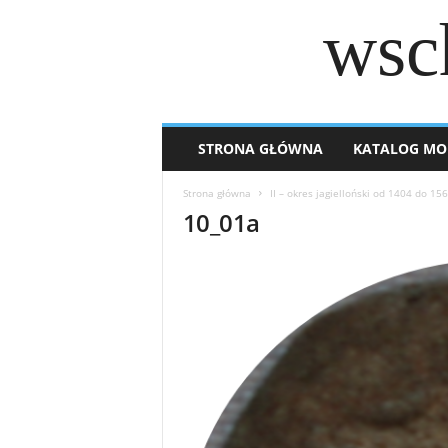
wsc
STRONA GŁÓWNA
KATALOG MO
Strona główna
II – okres jagielloński od 1404 do 15
10_01a