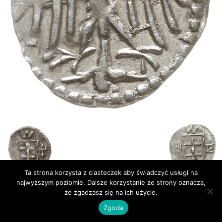
Ta strona korzysta z ciasteczek aby świadczyć usługi na
najwyższym poziomie. Dalsze korzystanie ze strony oznacza,
że zgadzasz się na ich użycie.
Publikacje
Bibliografia
Zgoda
© Newsmag WordPress Theme by TagDiv