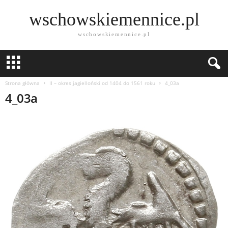
wschowskiemennice.pl
wschowskiemennice.pl
Strona główna
II – okres jagielloński od 1404 do 1561 roku
4_03a
4_03a