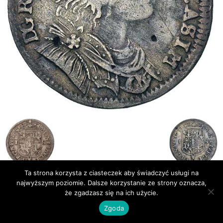
Ta strona korzysta z ciasteczek aby świadczyć usługi na
najwyższym poziomie. Dalsze korzystanie ze strony oznacza,
Publikacje
Bibliografia
że zgadzasz się na ich użycie.
© Newsmag WordPress Theme by TagDiv
Zgoda