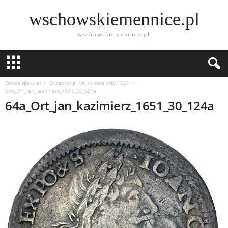
wschowskiemennice.pl
wschowskiemennice.pl
Strona główna
Okres Jana Kazimierza orty 1651
64a_Ort_jan_kazimierz_1651_30_124a
64a_Ort_jan_kazimierz_1651_30_124a