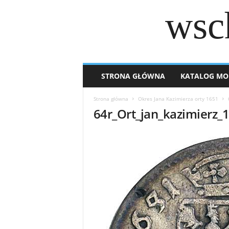
wsc
STRONA GŁÓWNA
KATALOG MO
Strona główna
Okres Jana Kazimierza orty 1651
64r_Ort_jan_kazimierz_