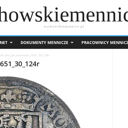
howskiemennic
wschowskiemennice.pl
NET
DOKUMENTY MENNICZE
PRACOWNICY MENNIC
64r_Ort_jan_kazimierz_1651_30_124r
1651_30_124r