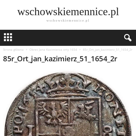
wschowskiemennice.pl
wschowskiemennice.pl
Strona główna
Okres Jana Kazimierza orty 1654
85r_Ort_jan_kazimierz_51_1654_2r
85r_Ort_jan_kazimierz_51_1654_2r