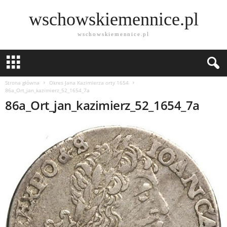
wschowskiemennice.pl
wschowskiemennice.pl
Strona główna
Okres Jana Kazimierza orty 1654
86a_Ort_jan_kazimierz_52_1654_7a
86a_Ort_jan_kazimierz_52_1654_7a