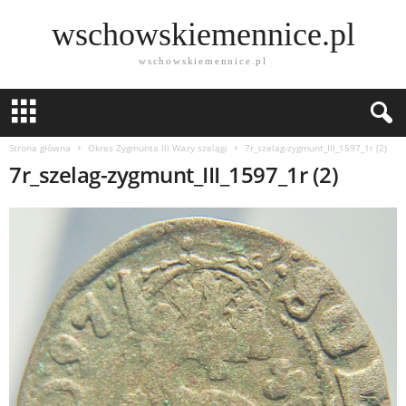
wschowskiemennice.pl
wschowskiemennice.pl
Strona główna
Okres Zygmunta lll Wazy szelągi
7r_szelag-zygmunt_III_1597_1r (2)
7r_szelag-zygmunt_III_1597_1r (2)