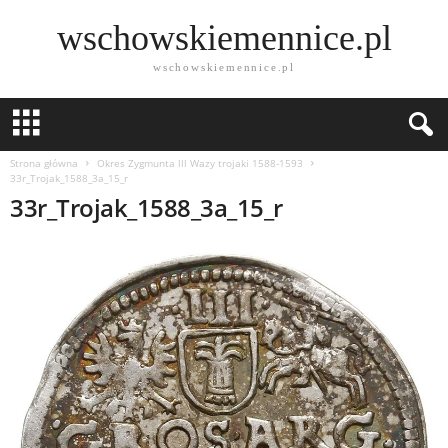
wschowskiemennice.pl
wschowskiemennice.pl
Strona główna
Okres Zygmunta lll Wazy trojaki 1588-1593
33r_Trojak_1588_3a_15_r
33r_Trojak_1588_3a_15_r