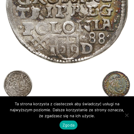
Ta strona korzysta z ciasteczek aby świadczyć usługi na
najwyższym poziomie. Dalsze korzystanie ze strony oznacza,
Publikacje
Bibliografia
że zgadzasz się na ich użycie.
© Newsmag WordPress Theme by TagDiv
Zgoda