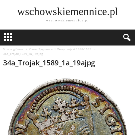
wschowskiemennice.pl
wschowskiemennice.pl
Strona główna
Okres Zygmunta lll Wazy trojaki 1588-1593
34a_Trojak_1589_1a_19ajpg
34a_Trojak_1589_1a_19ajpg