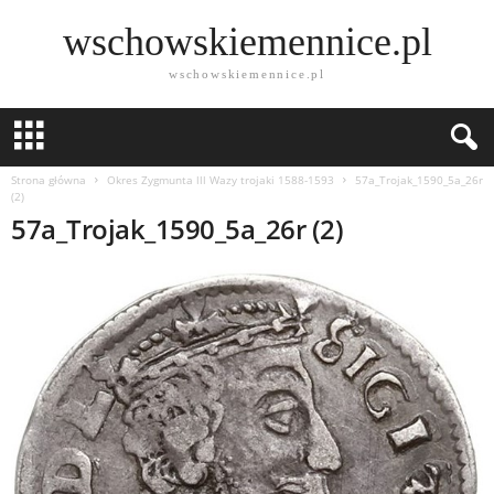
wschowskiemennice.pl
wschowskiemennice.pl
Strona główna
Okres Zygmunta lll Wazy trojaki 1588-1593
57a_Trojak_1590_5a_26r
(2)
57a_Trojak_1590_5a_26r (2)