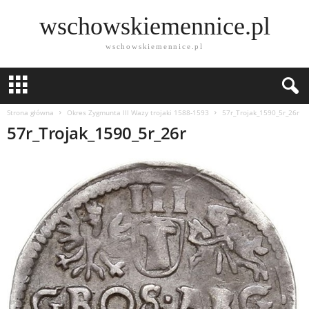
wschowskiemennice.pl
wschowskiemennice.pl
Strona główna
Okres Zygmunta lll Wazy trojaki 1588-1593
57r_Trojak_1590_5r_26r
57r_Trojak_1590_5r_26r