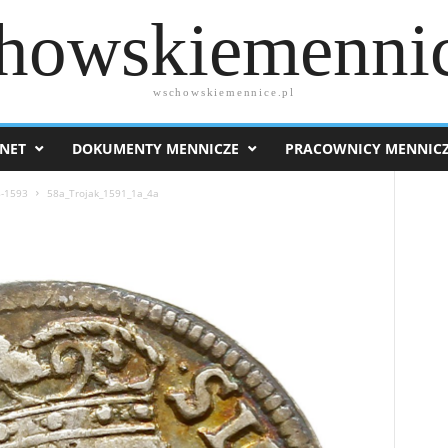
howskiemennic
wschowskiemennice.pl
NET
DOKUMENTY MENNICZE
PRACOWNICY MENNIC
8-1593
58a_Trojak_1591_1a_4a