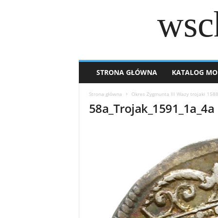
wsc
STRONA GŁÓWNA
KATALOG MO
Strona główna
Okres Zygmunta lll Wazy trojaki 158
58a_Trojak_1591_1a_4a