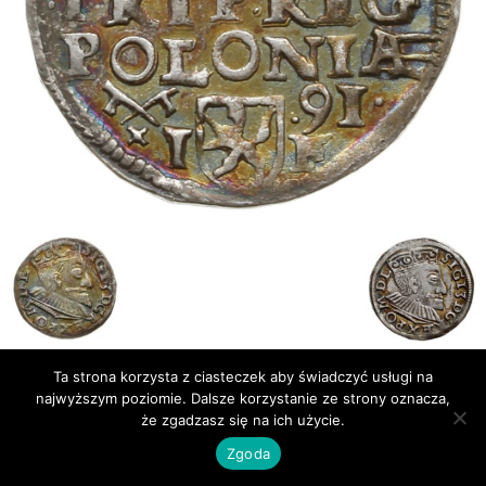
Ta strona korzysta z ciasteczek aby świadczyć usługi na
Publikacje
Bibliografia
najwyższym poziomie. Dalsze korzystanie ze strony oznacza,
że zgadzasz się na ich użycie.
© Newsmag WordPress Theme by TagDiv
Zgoda