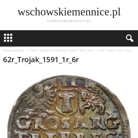
wschowskiemennice.pl
wschowskiemennice.pl
Strona główna
Okres Zygmunta lll Wazy trojaki 1588-1593
62r_Trojak_1591_1r_6r
62r_Trojak_1591_1r_6r