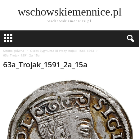
wschowskiemennice.pl
wschowskiemennice.pl
Strona główna
Okres Zygmunta lll Wazy trojaki 1588-1593
63a_Trojak_1591_2a_15a
63a_Trojak_1591_2a_15a