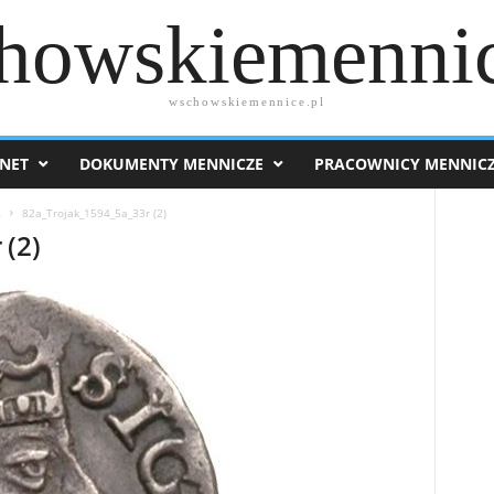
howskiemennic
wschowskiemennice.pl
NET
DOKUMENTY MENNICZE
PRACOWNICY MENNIC
4
82a_Trojak_1594_5a_33r (2)
 (2)