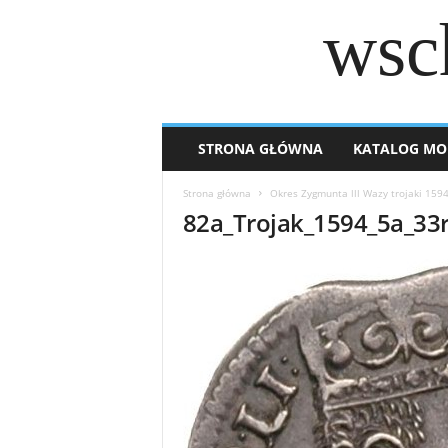
wsc
STRONA GŁÓWNA
KATALOG MO
Strona główna
Okres Zygmunta lll Wazy trojaki 159
82a_Trojak_1594_5a_33r