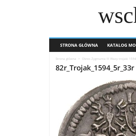
wsc
STRONA GŁÓWNA
KATALOG MO
Strona główna
Okres Zygmunta lll Wazy trojaki 159
82r_Trojak_1594_5r_33r