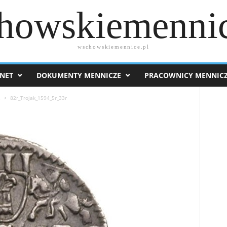
howskiemennic
wschowskiemennice.pl
NET
DOKUMENTY MENNICZE
PRACOWNICY MENNIC
4
82r_Trojak_1594_5r_33r