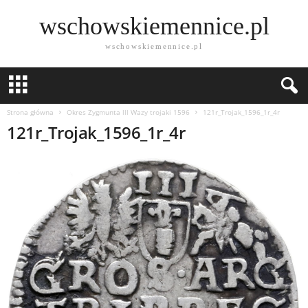
wschowskiemennice.pl
wschowskiemennice.pl
Strona główna
Okres Zygmunta lll Wazy trojaki 1596
121r_Trojak_1596_1r_4r
121r_Trojak_1596_1r_4r