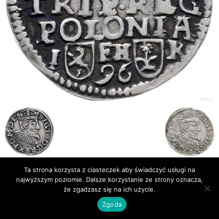
Ta strona korzysta z ciasteczek aby świadczyć usługi na
Publikacje
Bibliografia
najwyższym poziomie. Dalsze korzystanie ze strony oznacza,
że zgadzasz się na ich użycie.
© Newsmag WordPress Theme by TagDiv
Zgoda