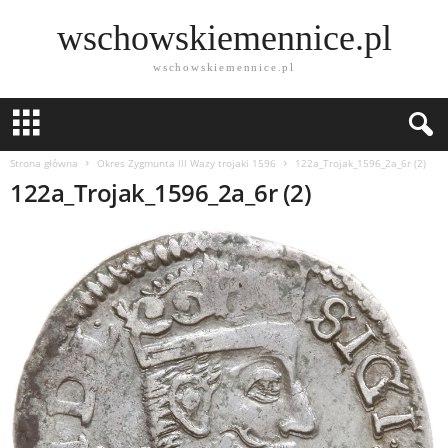
wschowskiemennice.pl
wschowskiemennice.pl
Strona główna
Okres Zygmunta lll Wazy trojaki 1596
122a_Trojak_1596_2a_6r (2)
122a_Trojak_1596_2a_6r (2)