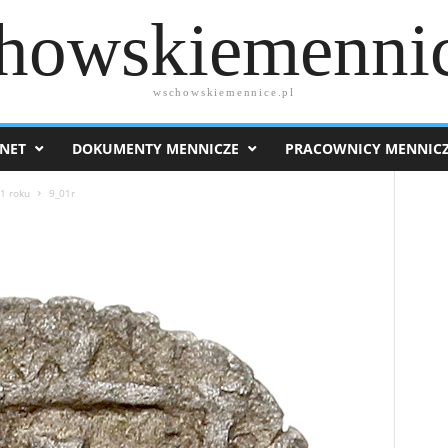
howskiemennic
wschowskiemennice.pl
NET
DOKUMENTY MENNICZE
PRACOWNICY MENNIC
61 roku
9_01r