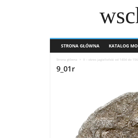
wsc
STRONA GŁÓWNA
KATALOG MO
Strona główna
II – okres jagielloński od 1404 do 15
9_01r