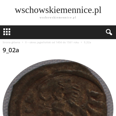
wschowskiemennice.pl
wschowskiemennice.pl
Strona główna
II – okres jagielloński od 1404 do 1561 roku
9_02a
9_02a